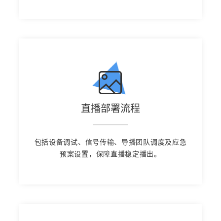
直播部署流程
包括设备调试、信号传输、导播团队调度及应急
预案设置，保障直播稳定播出。