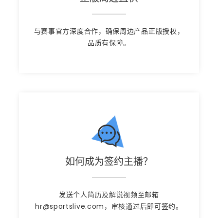
与赛事官方深度合作，确保周边产品正版授权，
品质有保障。
如何成为签约主播？
发送个人简历及解说视频至邮箱
hr@sportslive.com，审核通过后即可签约。