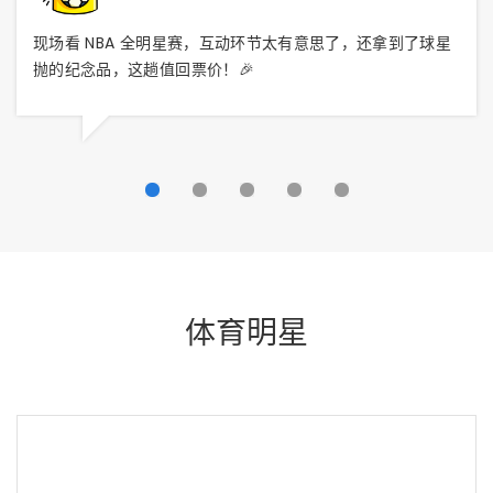
现场看 NBA 全明星赛，互动环节太有意思了，还拿到了球星
抛的纪念品，这趟值回票价！🎉
体育明星