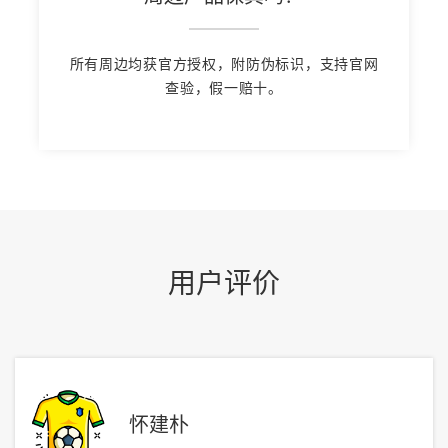
所有周边均获官方授权，附防伪标识，支持官网
查验，假一赔十。
用户评价
怀建朴