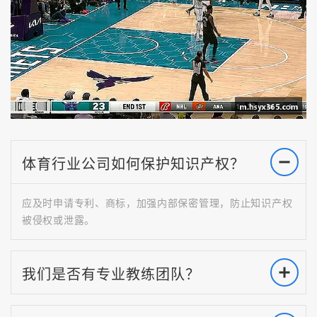
体育行业公司如何保护知识产权？
应及时申请专利、商标，加强内部保密管理，防止知识产权
被侵权或泄露。
我们是否有专业教练团队？