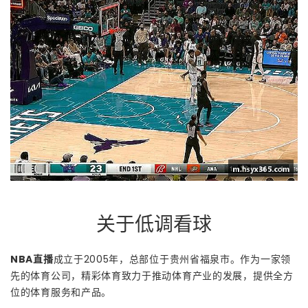
关于低调看球
NBA直播
成立于2005年，总部位于贵州省福泉市。作为一家领
先的体育公司，精彩体育致力于推动体育产业的发展，提供全方
位的体育服务和产品。