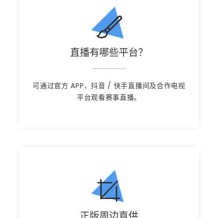
直播有哪些平台？
可通过官方 APP、抖音 / 快手直播间及合作电视
平台观看赛事直播。
正版周边直供