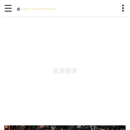
🚴‍♂️赛道上的风，由你我
共同定义速度！
低调看球